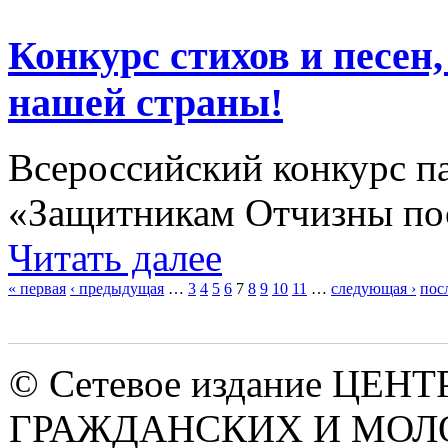
Конкурс стихов и песе
нашей страны!
Всероссийский конкурс па
«Защитникам Отчизны по
Читать далее
« первая
‹ предыдущая
…
3
4
5
6
7
8
9
10
11
…
следующая ›
пос
Страницы
© Сетевое издание ЦЕНТ
ГРАЖДАНСКИХ И МО