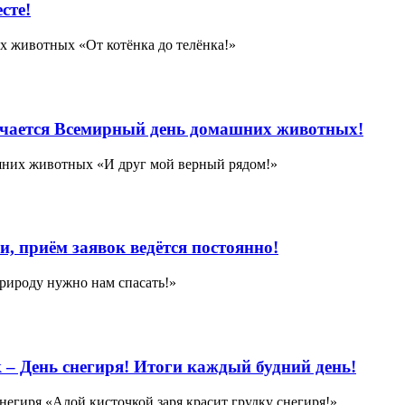
сте!
 животных «От котёнка до телёнка!»
мечается Всемирный день домашних животных!
них животных «И друг мой верный рядом!»
, приём заявок ведётся постоянно!
рироду нужно нам спасать!»
 – День снегиря! Итоги каждый будний день!
егиря «Алой кисточкой заря красит грудку снегиря!»