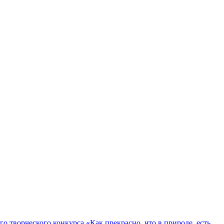
о творческого конкурса «Как прекрасно, что в природе, есть