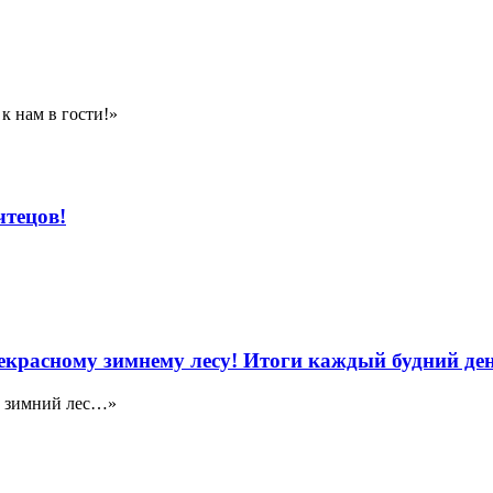
к нам в гости!»
чтецов!
красному зимнему лесу! Итоги каждый будний ден
, зимний лес…»