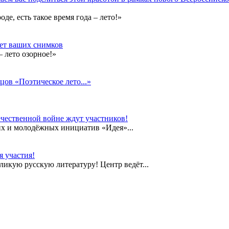
е, есть такое время года – лето!»
дет ваших снимков
 лето озорное!»
цов «Поэтическое лето...»
чественной войне ждут участников!
их и молодёжных инициатив «Идея»...
 участия!
еликую русскую литературу! Центр ведёт...