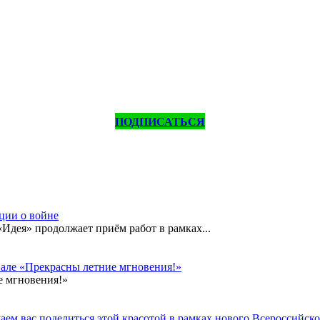
ПОДПИСАТЬСЯ
кции о войне
дея» продолжает приём работ в рамках...
вале «Прекрасны летние мгновения!»
е мгновения!»
ем вас поделиться этой красотой в рамках нового Всероссийског