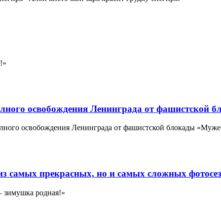
!»
 полного освобождения Ленинграда от фашистской б
лного освобождения Ленинграда от фашистской блокады «Мужеств
 из самых прекрасных, но и самых сложных фотосе
– зимушка родная!»