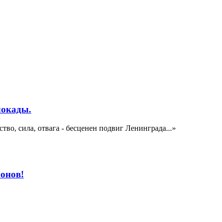
локады.
о, сила, отвага - бесценен подвиг Ленинграда...»
зонов!