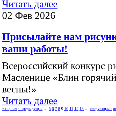
Читать далее
02 Фев 2026
Присылайте нам рисун
ваши работы!
Всероссийский конкурс р
Масленице «Блин горячий
весны!»
Читать далее
« первая
‹ предыдущая
…
5
6
7
8
9
10
11
12
13
…
следующая ›
п
Страницы