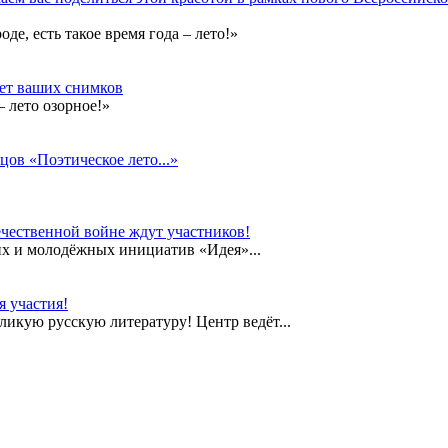
е, есть такое время года – лето!»
дет ваших снимков
 лето озорное!»
цов «Поэтическое лето...»
чественной войне ждут участников!
их и молодёжных инициатив «Идея»...
 участия!
еликую русскую литературу! Центр ведёт...