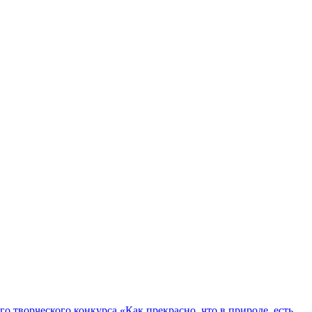
о творческого конкурса «Как прекрасно, что в природе, есть