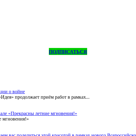
ПОДПИСАТЬСЯ
кции о войне
дея» продолжает приём работ в рамках...
вале «Прекрасны летние мгновения!»
е мгновения!»
ем вас поделиться этой красотой в рамках нового Всероссийског