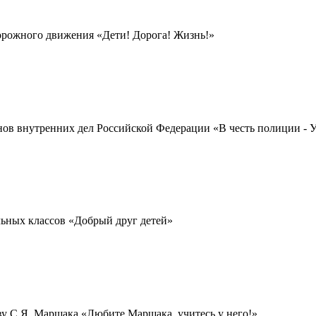
дорожного движения «Дети! Дорога! Жизнь!»
нов внутренних дел Российской Федерации «В честь полиции -
чальных классов «Добрый друг детей»
ву С.Я. Маршака «Любите Маршака, учитесь у него!»